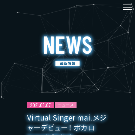
NEWS
TOP
NEWS
最新情報
SCHEDULE
MOVIE
ACCESS
2021.08.07
ニュース
ABOUT
Virtual Singer mai.メジ
ャーデビュー！ ボカロ
CONTACT